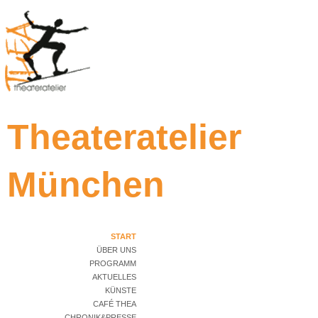
Theateratelier
München
START
ÜBER UNS
PROGRAMM
AKTUELLES
KÜNSTE
CAFÉ THEA
CHRONIK&PRESSE