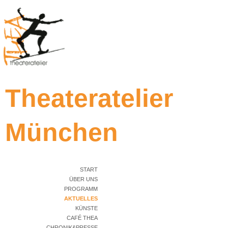
Theateratelier
München
START
ÜBER UNS
PROGRAMM
AKTUELLES
KÜNSTE
CAFÉ THEA
CHRONIK&PRESSE