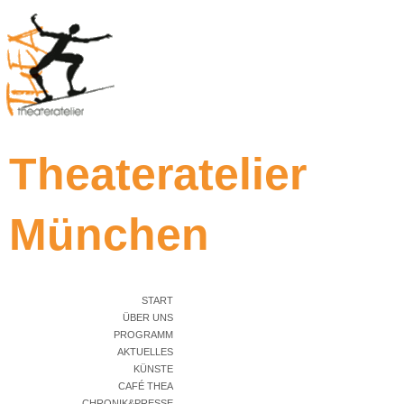
Theateratelier
München
START
ÜBER UNS
PROGRAMM
AKTUELLES
KÜNSTE
CAFÉ THEA
CHRONIK&PRESSE