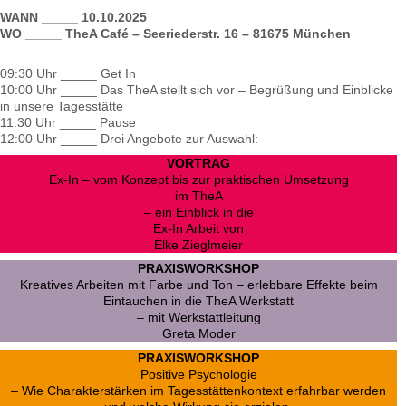
WANN _____ 10.10.2025
WO _____ TheA Café – Seeriederstr. 16 – 81675 München
09:30 Uhr _____ Get In
10:00 Uhr _____ Das TheA stellt sich vor – Begrüßung und Einblicke
in unsere Tagesstätte
11:30 Uhr _____ Pause
12:00 Uhr _____ Drei Angebote zur Auswahl:
VORTRAG
Ex-In – vom Konzept bis zur praktischen Umsetzung
im TheA
– ein Einblick in die
Ex-In Arbeit von
Elke Zieglmeier
PRAXISWORKSHOP
Kreatives Arbeiten mit Farbe und Ton – erlebbare Effekte beim
Eintauchen in die TheA Werkstatt
– mit Werkstattleitung
Greta Moder
PRAXISWORKSHOP
Positive Psychologie
– Wie Charakterstärken im Tagesstättenkontext erfahrbar werden