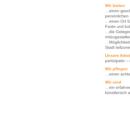
Wir bieten
…einen geschü
persönlichen 
…einen Ort f
Feste und ku
…die Gelegen
mitzugestalte
…Möglichkeite
Stadt teilzu
Unsere Arbe
partizipativ –
Wir pflegen
…einen achts
Wir sind
…ein erfahren
künstlerisch a