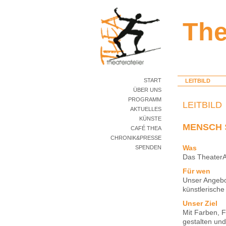
The
START
LEITBILD
ÜBER UNS
PROGRAMM
LEITBILD
AKTUELLES
KÜNSTE
MENSCH
CAFÉ THEA
CHRONIK&PRESSE
Was
SPENDEN
Das TheaterAt
Für wen
Unser Angebo
künstlerische
Unser Ziel
Mit Farben, 
gestalten und