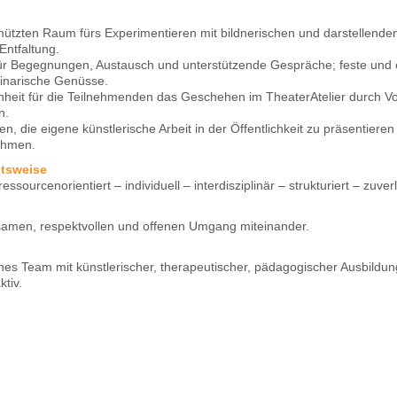
tzten Raum fürs Experimentieren mit bildnerischen und darstellenden
Entfaltung.
ür Begegnungen, Austausch und unterstützende Gespräche; feste und
linarische Genüsse.
heit für die Teilnehmenden das Geschehen im TheaterAtelier durch Vo
n.
n, die eigene künstlerische Arbeit in der Öffentlichkeit zu präsentier
nehmen.
itsweise
 ressourcenorientiert – individuell – interdisziplinär – strukturiert – zuver
amen, respektvollen und offenen Umgang miteinander.
es Team mit künstlerischer, therapeutischer, pädagogischer Ausbildun
ktiv.