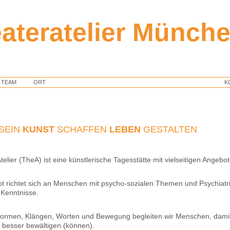
ateratelier Münch
TEAM
ORT
K
SEIN
KUNST
SCHAFFEN
LEBEN
GESTALTEN
elier (TheA) ist eine künstlerische Tagesstätte mit vielseitigen Angebo
t richtet sich an Menschen mit psycho-sozialen Themen und Psychiatr
 Kenntnisse.
Formen, Klängen, Worten und Bewegung begleiten wir Menschen, damit 
 besser bewältigen (können).