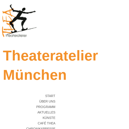
Theateratelier
München
START
ÜBER UNS
PROGRAMM
AKTUELLES
KÜNSTE
CAFÉ THEA
CHRONIK&PRESSE