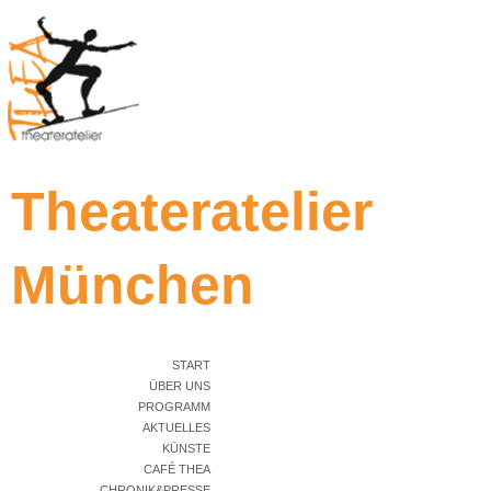
Theateratelier
München
START
ÜBER UNS
PROGRAMM
AKTUELLES
KÜNSTE
CAFÉ THEA
CHRONIK&PRESSE